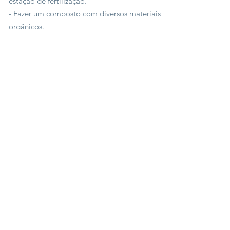
estação de fertilização.
- Fazer um composto com diversos materiais
orgânicos.
- Preparação de extratos fermentados.
17:30 às 18:00: Fim do dia
- Debriefing, troca.
DIA 5 -
Prepare o seu jardim
8h30 às 12h30: Teoria
- Estufa, preparação de mudas:
planejamento, logística, equipamentos,
etapas desde a semeadura até
transplante.
- Noções de biodinâmica e monitoramento
do calendário lunar.
- Como lutar contra ervas indesejáveis?