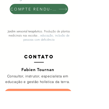
COMPTE RENDU- D'ACTIVITÉS
COMPTE RENDU- D'ACTIVITÉS
Jardim sensorial terapêutico.
Produção de plantas
medicinais nas escolas
, educação, inclusão de
pessoas com deficiência
Contato
Fabien Tournan
Consultor, instrutor, especialista em
educação e gestão holística da terra.
Contactez nous pour réaliser votre projet
fabien @
regenerationvegetale
.com