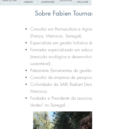
Sobre Fabien Tournan
Consultor em Permacultura e Agroecologia
(França, Marrocos, Senegal).
Especialista em gestão holística do solo.
Formador especializado em educação
(transição ecológica e desenvolvimento
sustentável).
Palestrante (ferramentas de gestão de território).
Consultor da empresa de pesquisa Gingko21.
Co-fundador da SARL Radiant Design em
Marrocos.
Fundador e Presidente da associação "Brigadas
Verdes" no Senegal.