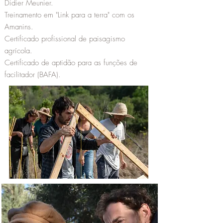
Didier Meunier.
Treinamento em "Link para a terra" com os
Amanins.
Certificado profissional de paisagismo
agrícola.
Certificado de aptidão para as funções de
facilitador (BAFA).