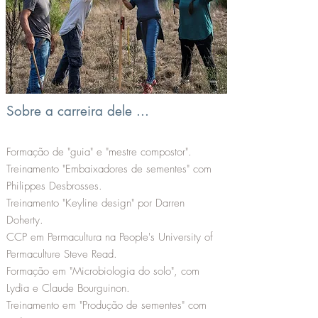
Sobre a carreira dele ...
Formação de "guia" e "mestre compostor".
Treinamento "Embaixadores de sementes" com
Philippes Desbrosses.
Treinamento "Keyline design" por Darren
Doherty.
CCP em Permacultura na People's University of
Permaculture Steve Read.
Formação em "Microbiologia do solo", com
Lydia e Claude Bourguinon.
Treinamento em "Produção de sementes" com