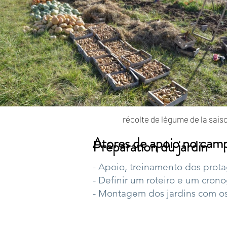
récolte de légume de la saiso
Atores de apoio no cam
Préparation du jardin
- Apoio, treinamento dos prota
- Definir um roteiro e um cron
- Montagem dos jardins com os 