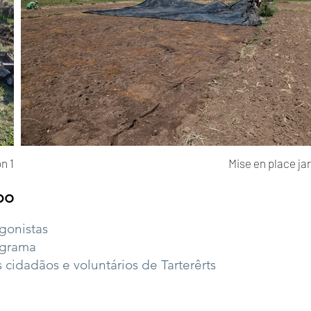
n 1
Mise en place jar
po
gonistas
ograma
cidadãos e voluntários de Tarterêrts