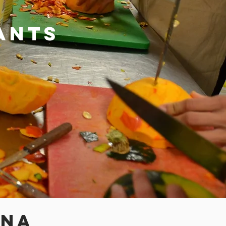
antS
ANA