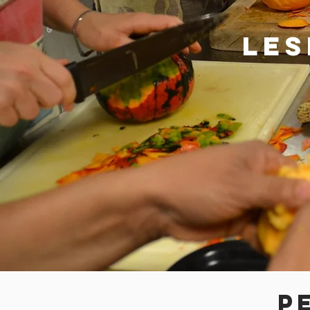
lES
P