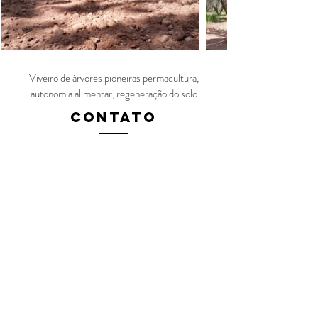
Viveiro de árvores pioneiras permacultura,
autonomia alimentar, regeneração do solo
Contato
Fabien Tournan
Consultor, instrutor, especialista em
educação e gestão holística da terra.
Contactez nous pour réaliser votre projet
fabien @
regenerationvegetale
.com
Contactez nous pour réaliser votre projet
Contactez nous pour réaliser votre projet
Pedreira Listincore - 20 167 Appietto